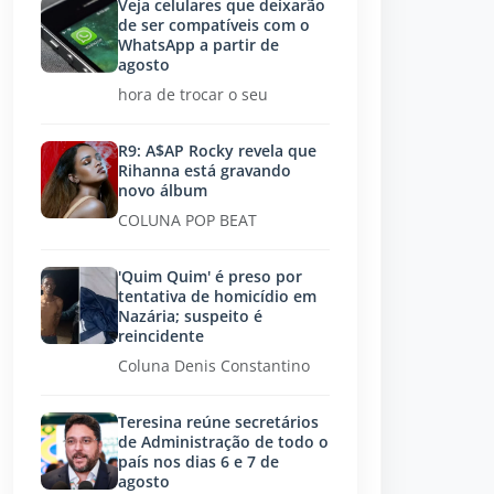
Veja celulares que deixarão
de ser compatíveis com o
WhatsApp a partir de
agosto
hora de trocar o seu
R9: A$AP Rocky revela que
Rihanna está gravando
novo álbum
COLUNA POP BEAT
'Quim Quim' é preso por
tentativa de homicídio em
Nazária; suspeito é
reincidente
Coluna Denis Constantino
Teresina reúne secretários
de Administração de todo o
país nos dias 6 e 7 de
agosto