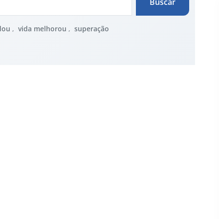
Buscar
dou
,
vida melhorou
,
superação