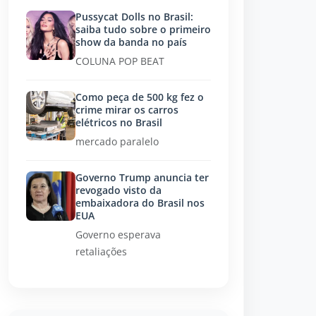
Pussycat Dolls no Brasil:
saiba tudo sobre o primeiro
show da banda no país
COLUNA POP BEAT
Como peça de 500 kg fez o
crime mirar os carros
elétricos no Brasil
mercado paralelo
Governo Trump anuncia ter
revogado visto da
embaixadora do Brasil nos
EUA
Governo esperava
retaliações