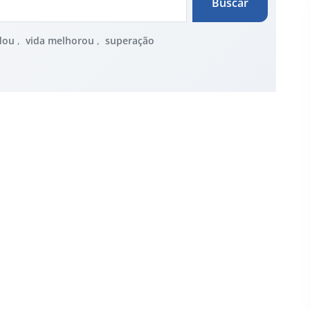
Buscar
dou
,
vida melhorou
,
superação