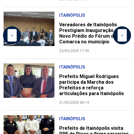
ITAINÓPOLIS
Vereadores de Itainópolis
Prestigiam Inauguração do
‹
›
Novo Prédio do Fórum da
Comarca no município
23/05/2025 17:30
ITAINÓPOLIS
Prefeito Miguel Rodrigues
participa da Marcha dos
Prefeitos e reforça
articulações para Itainópolis
21/05/2025 08:19
ITAINÓPOLIS
Prefeito de Itainópolis visita
PRF de Picos e firma parcerias