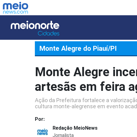
Monte Alegre do Piauí/PI
Monte Alegre incen
artesãs em feira a
Ação da Prefeitura fortalece a valorização
cultura monte-alegrense em evento acadê
Por:
Redação MeioNews
Jornalista