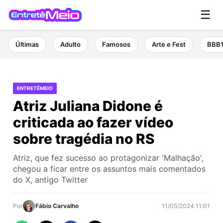
☰
Últimas
Adulto
Famosos
Arte e Fest
BBB
ENTRETÊMEIO
Atriz Juliana Didone é
criticada ao fazer vídeo
sobre tragédia no RS
Atriz, que fez sucesso ao protagonizar 'Malhação',
chegou a ficar entre os assuntos mais comentados
do X, antigo Twitter
Por
Fábio Carvalho
11/05/2024 11:01