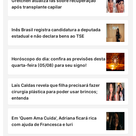
Marido de Simone Mendes relembra fim da
dupla com Simaria: “Começou do zero de
novo
Em 'Quem Ama Cuida', Ademir tenta comprar
silêncio de suas vítimas
Gretchen atualiza fãs sobre recuperação
após transplante capilar
Inês Brasil registra candidatura a deputada
estadual e não declara bens ao TSE
Horóscopo do dia: confira as previsões desta