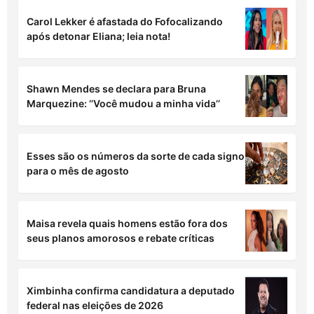
LEIA TAMBÉM
Cantor sertanejo é internado em Goiânia e
precisa de doação de sangue; saiba quem é!
Carol Lekker é afastada do Fofocalizando
após detonar Eliana; leia nota!
Shawn Mendes se declara para Bruna
Marquezine: ‘’Você mudou a minha vida’’