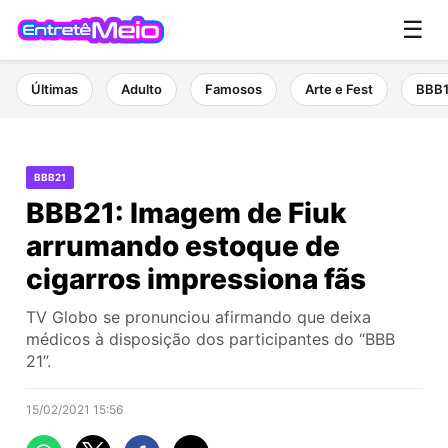
☰
Últimas
Adulto
Famosos
Arte e Fest
BBB
BBB21
BBB21: Imagem de Fiuk
arrumando estoque de
cigarros impressiona fãs
TV Globo se pronunciou afirmando que deixa
médicos à disposição dos participantes do “BBB
21”.
15/02/2021 15:56