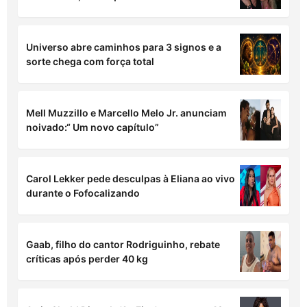
Virginia Fonseca comemora renovação de
Vini Jr. no Real Madrid
Viih Tube reprova cabelo ao testar visual de
noiva antes do casamento com Eliezer
Eliana e marido mantêm hábito inusitado no
casamento; saiba qual
Universo abre caminhos para 3 signos e a
sorte chega com força total
Mell Muzzillo e Marcello Melo Jr. anunciam
noivado:“ Um novo capítulo”