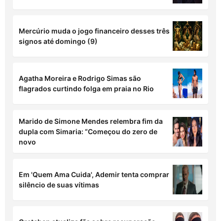
Esses são os números da sorte de cada signo
para o mês de agosto
Maisa revela quais homens estão fora dos
seus planos amorosos e rebate críticas
Ximbinha confirma candidatura a deputado
federal nas eleições de 2026
Mercúrio muda o jogo financeiro desses três
signos até domingo (9)
Agatha Moreira e Rodrigo Simas são
flagrados curtindo folga em praia no Rio