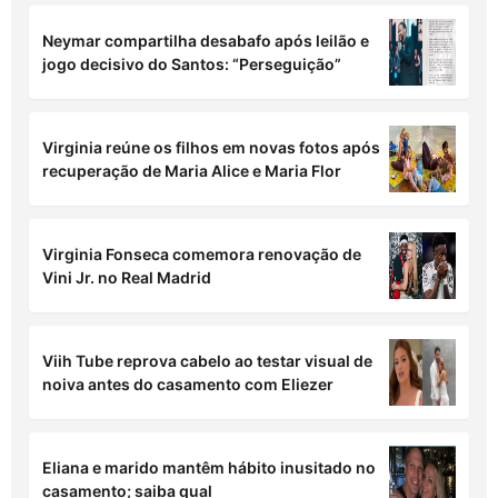
quarta-feira (05/08) para seu signo!
Laís Caldas revela que filha precisará fazer
cirurgia plástica para poder usar brincos;
entenda
Em 'Quem Ama Cuida', Adriana ficará rica
com ajuda de Francesca e Iuri
Neymar compartilha desabafo após leilão e
jogo decisivo do Santos: “Perseguição”
Virginia reúne os filhos em novas fotos após
recuperação de Maria Alice e Maria Flor