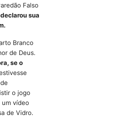
Paredão Falso
 declarou sua
m.
arto Branco
mor de Deus.
ra, se o
estivesse
 de
stir o jogo
m um vídeo
a de Vidro.