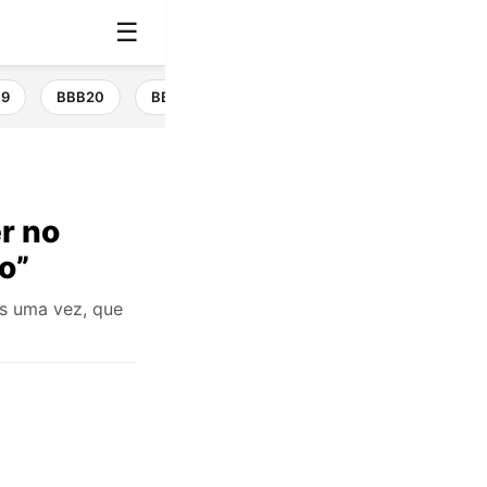
☰
19
BBB20
BBB21
BBB22
BBB23
BBB24
r no
o”
is uma vez, que