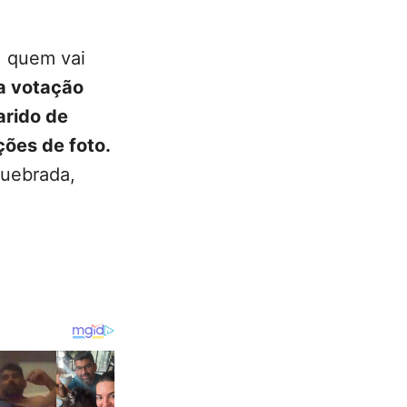
, quem vai
a votação
arido de
ões de foto.
Quebrada,