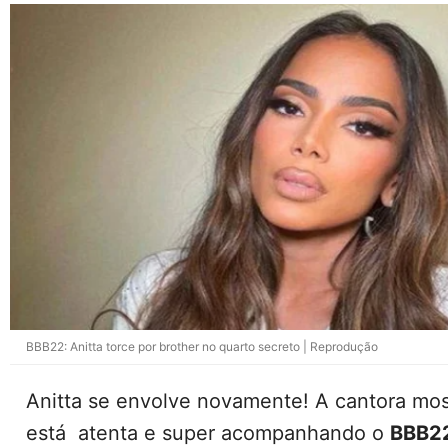
BBB22: Anitta torce por brother no quarto secreto | Reprodução
Anitta se envolve novamente! A cantora mo
está atenta e super acompanhando o
BBB2