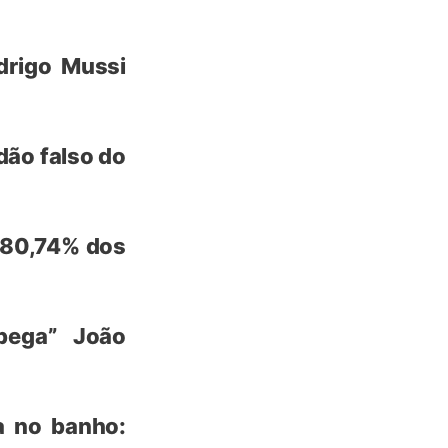
drigo Mussi
dão falso do
 80,74% dos
pega” João
a no banho: