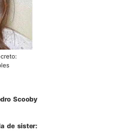
creto:
oles
edro Scooby
a de sister: