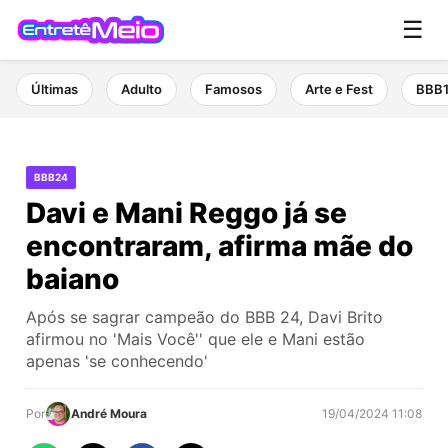
☰
Últimas
Adulto
Famosos
Arte e Fest
BBB
BBB24
Davi e Mani Reggo já se
encontraram, afirma mãe do
baiano
Após se sagrar campeão do BBB 24, Davi Brito
afirmou no 'Mais Você'' que ele e Mani estão
apenas 'se conhecendo'
Por
André Moura
19/04/2024 11:08