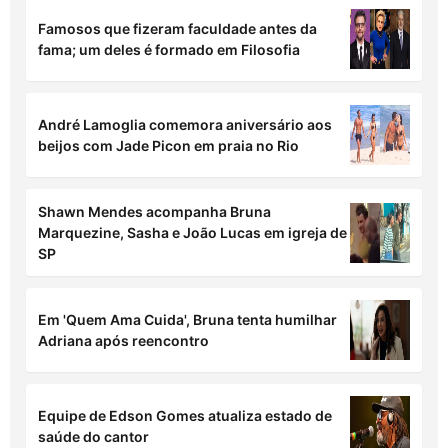
cotados para ‘A Fazenda 18’
Tirullipa é condenado a indenizar vítimas em
R$ 30 mil por episódio na Farofa da Gkay
Famosos que fizeram faculdade antes da
fama; um deles é formado em Filosofia
André Lamoglia comemora aniversário aos
beijos com Jade Picon em praia no Rio
Shawn Mendes acompanha Bruna
Marquezine, Sasha e João Lucas em igreja de
SP