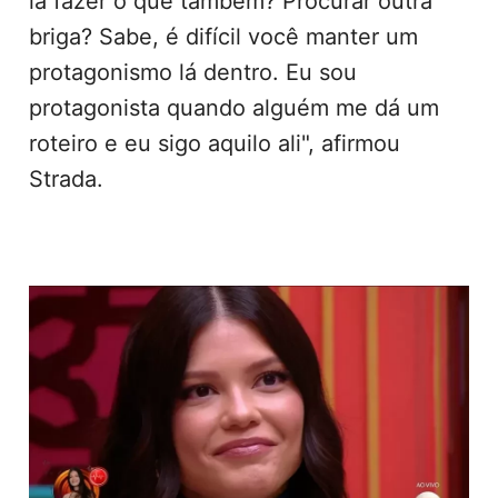
88.891.444 votos.
No Bate-Papo BBB, com Gil do Vigor e
Ceci Ribeiro, a atriz falou sobre perda de
protagonismo no programa. "Sim, mas eu
ia fazer o que também? Procurar outra
briga? Sabe, é difícil você manter um
protagonismo lá dentro. Eu sou
protagonista quando alguém me dá um
roteiro e eu sigo aquilo ali", afirmou
Strada.