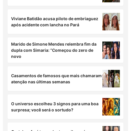
Em 'Quem Ama Cuida', Bruna tenta humilhar
Adriana após reencontro
Equipe de Edson Gomes atualiza estado de
saúde do cantor
Viviane Batidão acusa piloto de embriaguez
após acidente com lancha no Pará
Marido de Simone Mendes relembra fim da
dupla com Simaria: “Começou do zero de
novo
Casamentos de famosos que mais chamaram
atenção nas últimas semanas