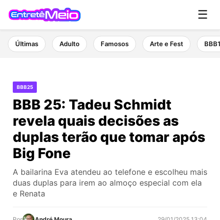
☰
Últimas
Adulto
Famosos
Arte e Fest
BBB
BBB25
BBB 25: Tadeu Schmidt
revela quais decisões as
duplas terão que tomar após
Big Fone
A bailarina Eva atendeu ao telefone e escolheu mais
duas duplas para irem ao almoço especial com ela
e Renata
Por
André Moura
29/01/2025 13:04