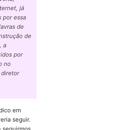
ernet, já
 por essa
lavras de
onstrução de
, a
idos por
o no
diretor
ídico em
eria seguir.
e seguirmos