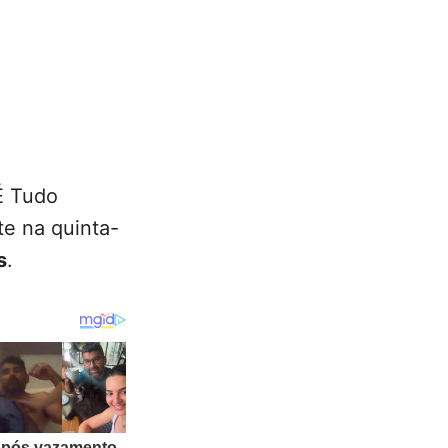
É Tudo
e na quinta-
s
.