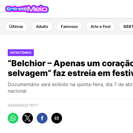
Últimas
Adulto
Famosos
Arte e Fest
BBB
ENTRETÊMEIO
“Belchior – Apenas um coraçã
selvagem” faz estreia em festi
Documentário será exibido na quinta-feira, dia 7 de abri
nacional
04/04/2022 16:17