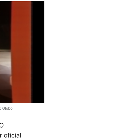
o Globo
O
 oficial