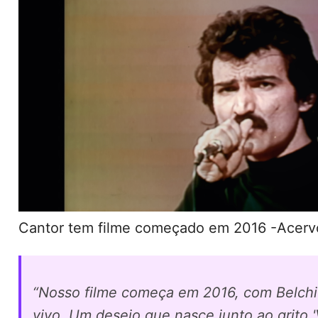
Cantor tem filme começado em 2016 -Acerv
“Nosso filme começa em 2016, com Belchi
vivo. Um desejo que nasce junto ao grito '