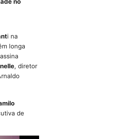
dade no
ant
i na
têm longa
 assina
nelle
, diretor
 Arnaldo
amilo
utiva de