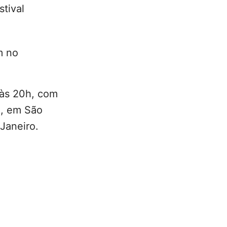
tival
m no
, às 20h, com
a, em São
 Janeiro.