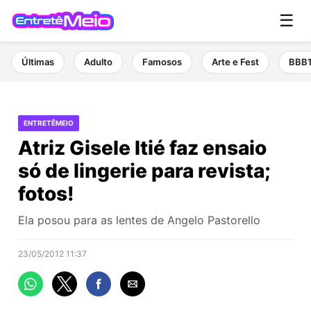
☰
Últimas
Adulto
Famosos
Arte e Fest
BBB
ENTRETÊMEIO
Atriz Gisele Itié faz ensaio
só de lingerie para revista;
fotos!
Ela posou para as lentes de Angelo Pastorello
23/05/2012 11:37