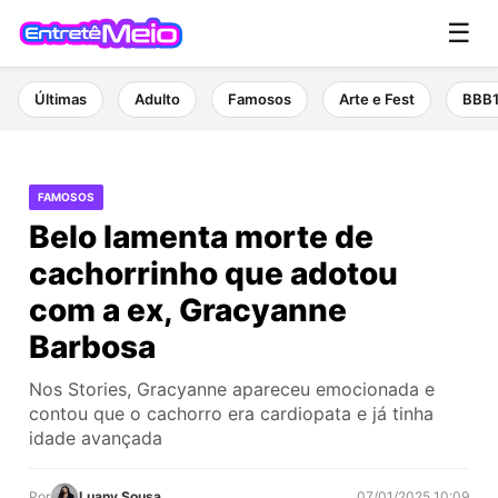
☰
Últimas
Adulto
Famosos
Arte e Fest
BBB
FAMOSOS
Belo lamenta morte de
cachorrinho que adotou
com a ex, Gracyanne
Barbosa
Nos Stories, Gracyanne apareceu emocionada e
contou que o cachorro era cardiopata e já tinha
idade avançada
Por
Luany Sousa
07/01/2025 10:09