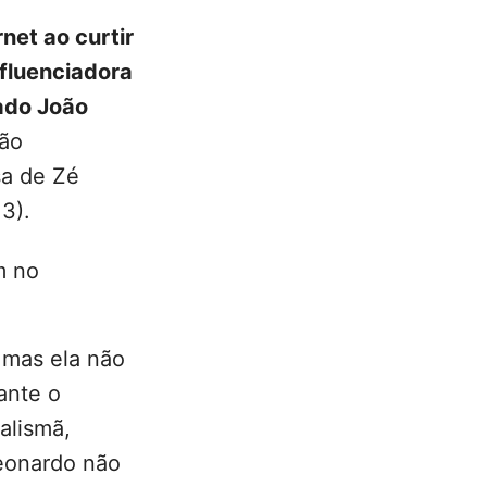
net ao curtir
fluenciadora
ado João
ão
sa de Zé
13).
m no
 mas ela não
ante o
alismã,
Leonardo não