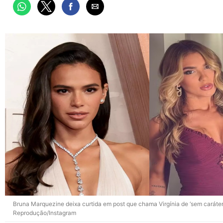
Bruna Marquezine deixa curtida em post que chama Virgínia de ‘sem caráter’
Reprodução/Instagram