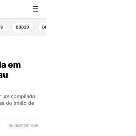
☰
19
BBB20
BBB21
BBB22
BBB23
BBB24
da em
au
ir um compilado
osa do irmão de
15/05/2025 14:26