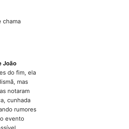
e chama
e João
es do fim, ela
lismã, mas
tas notaram
ca, cunhada
tando rumores
do evento
ssível