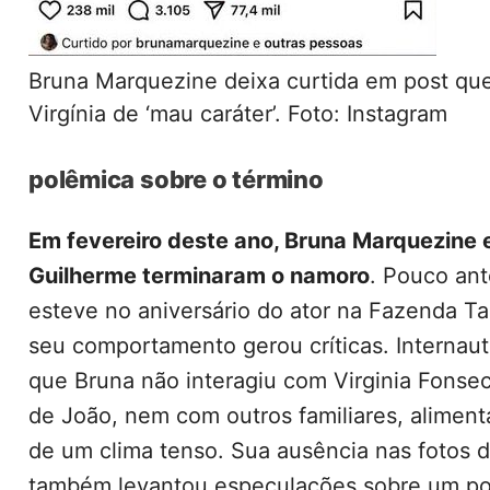
Bruna Marquezine deixa curtida em post qu
Virgínia de ‘mau caráter’. Foto: Instagram
polêmica sobre o término
Em fevereiro deste ano, Bruna Marquezine 
Guilherme terminaram o namoro
. Pouco ant
esteve no aniversário do ator na Fazenda Ta
seu comportamento gerou críticas. Internau
que Bruna não interagiu com Virginia Fonse
de João, nem com outros familiares, alimen
de um clima tenso. Sua ausência nas fotos 
também levantou especulações sobre um po