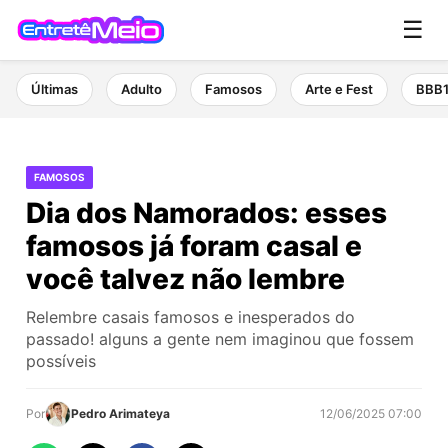
☰
Últimas
Adulto
Famosos
Arte e Fest
BBB
FAMOSOS
Dia dos Namorados: esses
famosos já foram casal e
você talvez não lembre
Relembre casais famosos e inesperados do
passado! alguns a gente nem imaginou que fossem
possíveis
Por
Pedro Arimateya
12/06/2025 07:00