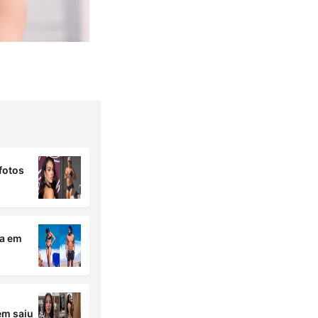
fotos
ga em
em saiu