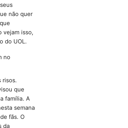
 seus
que não quer
 que
o vejam isso,
ão do
UOL
.
m no
 risos.
visou que
a família. A
 nesta semana
de fãs. O
s da