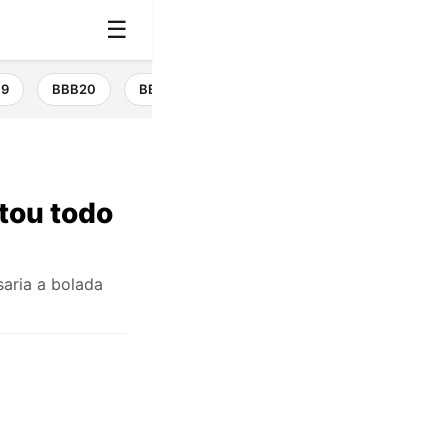
☰
19
BBB20
BBB21
BBB22
BBB23
BBB24
stou todo
aria a bolada