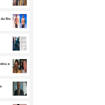
 do Rio
udou a
as