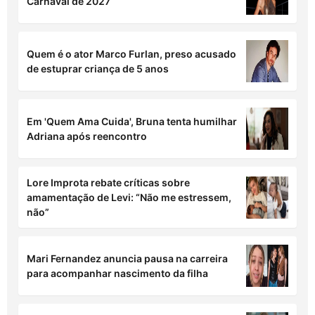
Mbappé assume relacionamento com Ester
Expósito assistindo a filme sobre Elize
Matsunaga
Grávida, Sabrina Sato revela se vai desfilar no
Carnaval de 2027
Quem é o ator Marco Furlan, preso acusado
de estuprar criança de 5 anos
Em 'Quem Ama Cuida', Bruna tenta humilhar
Adriana após reencontro
Lore Improta rebate críticas sobre
amamentação de Levi: “Não me estressem,