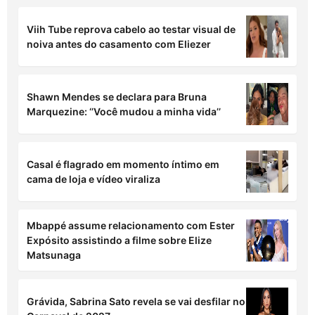
LEIA TAMBÉM
Cauã Reymond exibe corpo sarado durante
corrida em praia do Rio de Janeiro; fotos!
Viih Tube reprova cabelo ao testar visual de
noiva antes do casamento com Eliezer
Shawn Mendes se declara para Bruna
Marquezine: ‘’Você mudou a minha vida’’
Casal é flagrado em momento íntimo em
cama de loja e vídeo viraliza