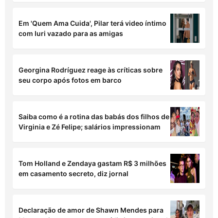
Carol Lekker pede desculpas à Eliana ao vivo
durante o Fofocalizando
Horóscopo do dia: confira as previsões desta
quinta-feira (06/08) para seu signo!
Em 'Quem Ama Cuida', Pilar terá video íntimo
com Iuri vazado para as amigas
Georgina Rodríguez reage às críticas sobre
seu corpo após fotos em barco
Saiba como é a rotina das babás dos filhos de
Virginia e Zé Felipe; salários impressionam