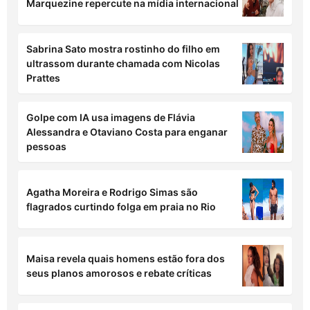
Tom Holland e Zendaya gastam R$ 3 milhões
em casamento secreto, diz jornal
Declaração de amor de Shawn Mendes para
Marquezine repercute na mídia internacional
Sabrina Sato mostra rostinho do filho em
ultrassom durante chamada com Nicolas
Prattes
Golpe com IA usa imagens de Flávia
Alessandra e Otaviano Costa para enganar
pessoas
Agatha Moreira e Rodrigo Simas são