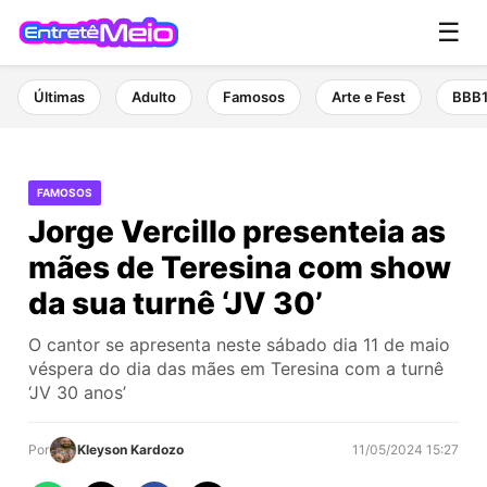
☰
Últimas
Adulto
Famosos
Arte e Fest
BBB
FAMOSOS
Jorge Vercillo presenteia as
mães de Teresina com show
da sua turnê ‘JV 30’
O cantor se apresenta neste sábado dia 11 de maio
véspera do dia das mães em Teresina com a turnê
‘JV 30 anos’
Por
Kleyson Kardozo
11/05/2024 15:27