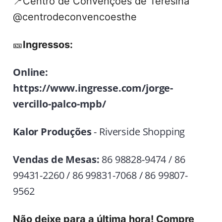
📍Centro de Convenções de Teresina
@centrodeconvencoesthe
🎫
Ingressos:
Online:
https://www.ingresse.com/jorge-
vercillo-palco-mpb/
Kalor Produções
- Riverside Shopping
Vendas de Mesas:
86 98828-9474
/
86
99431-2260
/
86 99831-7068
/
86 99807-
9562
Não deixe para a última hora! Compre