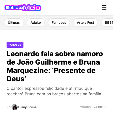
☰
Últimas
Adulto
Famosos
Arte e Fest
BBB
FAMOSOS
Leonardo fala sobre namoro
de João Guilherme e Bruna
Marquezine: ‘Presente de
Deus’
O cantor expressou felicidade e afirmou que
receberá Bruna com os braços abertos na família.
Por
Luany Sousa
20/06/2024 08:38