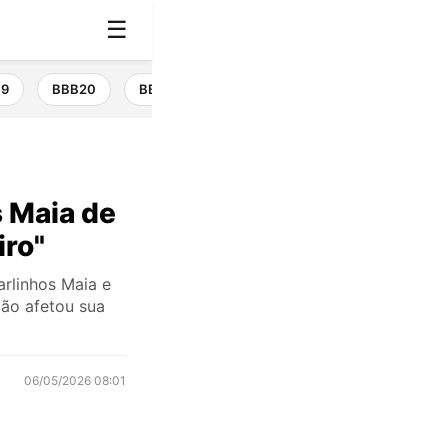
☰
19
BBB20
BBB21
BBB22
BBB23
BBB24
 Maia de
iro"
arlinhos Maia e
ão afetou sua
06/05/2026 08:01