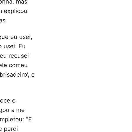
conha, mas
m explicou
as.
que eu usei,
o usei. Eu
 eu recusei
 ele comeu
risadeiro’, e
doce e
egou a me
ompletou: “E
e perdi