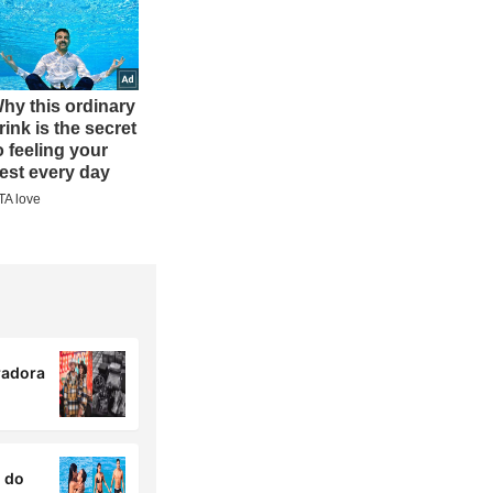
radora
o do