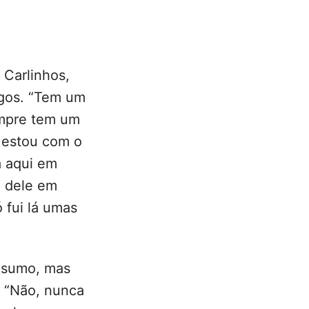
 Carlinhos,
gos. “Tem um
empre tem um
u estou com o
á aqui em
a dele em
 fui lá umas
nsumo, mas
. “Não, nunca