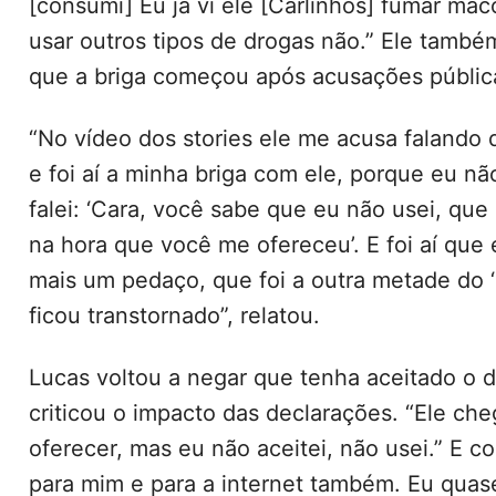
[consumi] Eu já vi ele [Carlinhos] fumar ma
usar outros tipos de drogas não.” Ele també
que a briga começou após acusações públic
“No vídeo dos stories ele me acusa falando 
e foi aí a minha briga com ele, porque eu nã
falei: ‘Cara, você sabe que eu não usei, que
na hora que você me ofereceu’. E foi aí que
mais um pedaço, que foi a outra metade do ‘b
ficou transtornado”, relatou.
Lucas voltou a negar que tenha aceitado o 
criticou o impacto das declarações. “Ele ch
oferecer, mas eu não aceitei, não usei.” E c
para mim e para a internet também. Eu quas