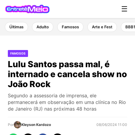
☰
Últimas
Adulto
Famosos
Arte e Fest
BBB
FAMOSOS
Lulu Santos passa mal, é
internado e cancela show no
João Rock
Segundo a assessoria de imprensa, ele
permanecerá em observação em uma clínica no Rio
de Janeiro (RJ) nas próximas 48 horas
Por
Kleyson Kardozo
08/06/2024 11:00