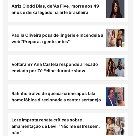
anulado
Pocah e namorado Arthur Pelagio esquentam
o clima dentro do mar; fotos!
Sabrina Sato mostra rostinho do filho em
ultrassom durante chamada com Nicolas
Prattes
Atriz Clodd Dias, de 'As Five', morre aos 49
anos e deixa legado na arte brasileira
Paolla Oliveira posa de lingerie e incendeia a
web:“Prepara a gente antes”