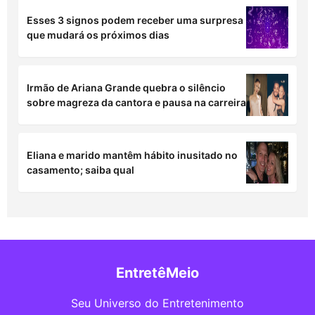
Renault chegou ao fim após o BBB 26
Leonardo se atrapalha com Pix ao comprar
60 porcos: “Não está fácil”
Inês Brasil registra candidatura a deputada
estadual e não declara bens ao TSE
Esses 3 signos podem receber uma surpresa
que mudará os próximos dias
Irmão de Ariana Grande quebra o silêncio
sobre magreza da cantora e pausa na carreira