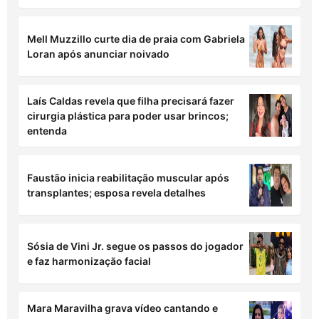
Voltaram? Ana Castela responde a recado
enviado por Zé Felipe durante show
Ratinho é alvo de queixa-crime após fala
homofóbica direcionada a cantor sertanejo
Lore Improta rebate críticas sobre
amamentação de Levi: “Não me estressem,
não”
Mell Muzzillo curte dia de praia com Gabriela
Loran após anunciar noivado
Laís Caldas revela que filha precisará fazer
cirurgia plástica para poder usar brincos;
entenda