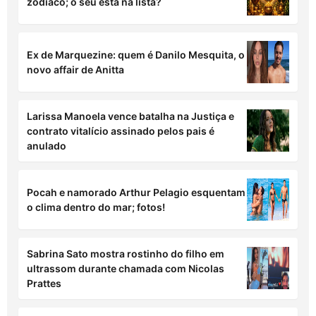
Essas são as 5 criadoras mais acessadas do
Privacy em julho de 2026
Esses 3 signos precisam tomar uma decisão
importante nas próximas 72 horas
A prosperidade bate à porta de 3 signos do
zodíaco; o seu está na lista?
Ex de Marquezine: quem é Danilo Mesquita, o
novo affair de Anitta
Larissa Manoela vence batalha na Justiça e
contrato vitalício assinado pelos pais é