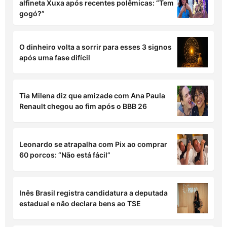
Faustão inicia reabilitação muscular após
transplantes; esposa revela detalhes
Sósia de Vini Jr. segue os passos do jogador
e faz harmonização facial
Mara Maravilha grava vídeo cantando e
alfineta Xuxa após recentes polêmicas: “Tem
gogó?”
O dinheiro volta a sorrir para esses 3 signos
após uma fase difícil
Tia Milena diz que amizade com Ana Paula