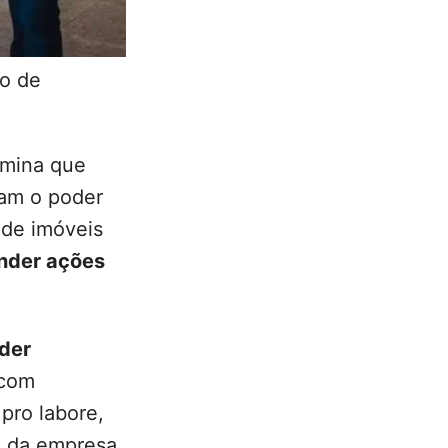
o de
rmina que
cam o poder
 de imóveis
nder ações
ader
com
pro labore,
os da empresa