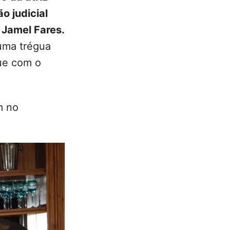
o judicial
, Jamel Fares.
 uma trégua
ue com o
m no