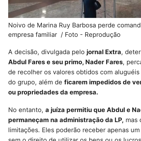
Noivo de Marina Ruy Barbosa perde comand
empresa familiar / Foto - Reprodução
A decisão, divulgada pelo
jornal Extra
, dete
Abdul Fares e seu primo, Nader Fares
, per
de recolher os valores obtidos com aluguéis
do grupo, além de
ficarem impedidos de ve
ou propriedades da empresa.
No entanto,
a juíza permitiu que Abdul e N
permaneçam na administração da LP,
mas 
limitações. Eles poderão receber apenas um 
sem o direito de utilizar os bens ou os lucr