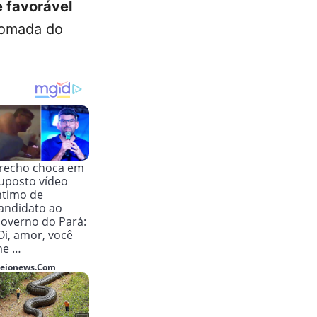
 favorável
tomada do