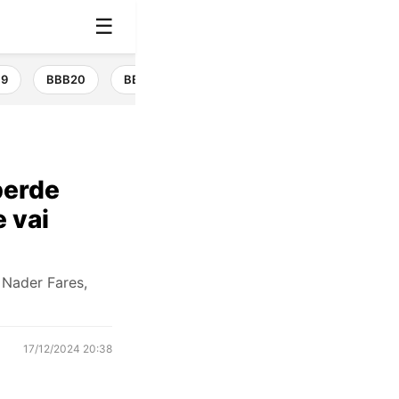
☰
19
BBB20
BBB21
BBB22
BBB23
BBB24
perde
 vai
 Nader Fares,
17/12/2024 20:38