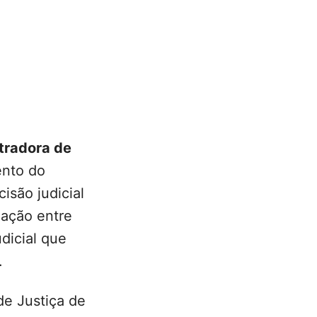
stradora de
ento do
isão judicial
lação entre
udicial que
.
de Justiça de