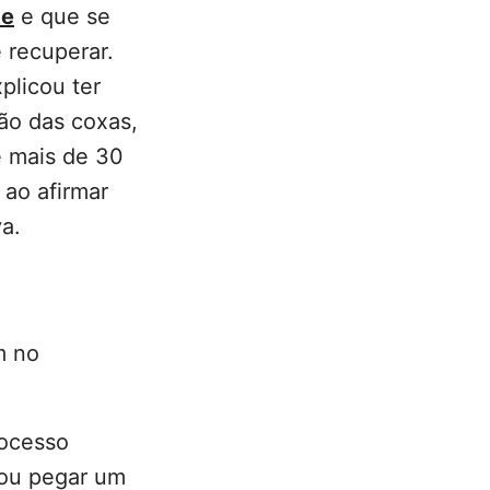
te
e que se
 recuperar.
xplicou ter
ão das coxas,
e mais de 30
 ao afirmar
iva.
m no
rocesso
 vou pegar um