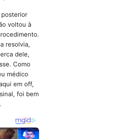
posterior
ão voltou à
 procedimento.
a resolvia,
erca dele,
asse. Como
meu médico
aqui em off,
sinal, foi bem
.