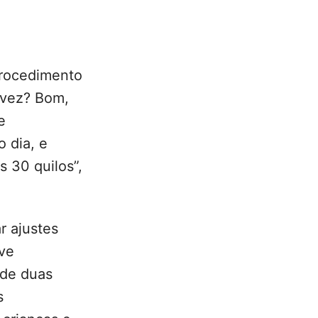
rocedimento
a vez? Bom,
e
 dia, e
 30 quilos”,
r ajustes
ve
 de duas
s