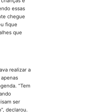
crianças e
zendo essas
nte chegue
u fique
alhes que
va realizar a
s apenas
agenda. “Tem
tando
cisam ser
o”, declarou.