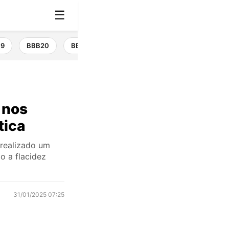
☰
19
BBB20
BBB21
BBB22
BBB23
BBB24
 nos
tica
r realizado um
o a flacidez
31/01/2025 07:25