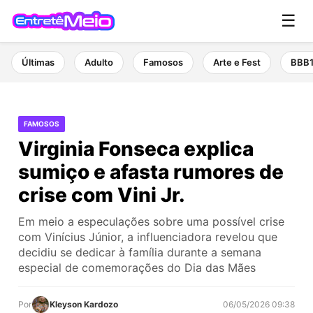
☰
Últimas
Adulto
Famosos
Arte e Fest
BBB
FAMOSOS
Virginia Fonseca explica
sumiço e afasta rumores de
crise com Vini Jr.
Em meio a especulações sobre uma possível crise
com Vinícius Júnior, a influenciadora revelou que
decidiu se dedicar à família durante a semana
especial de comemorações do Dia das Mães
Por
Kleyson Kardozo
06/05/2026 09:38