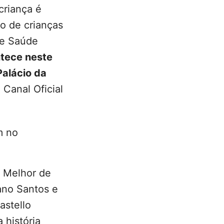
criança é
to de crianças
de Saúde
tece neste
Palácio da
 Canal Oficial
m no
o Melhor de
ano Santos e
astello
 história