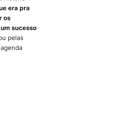
ue era pra
r os
u um sucesso
ou pelas
a agenda