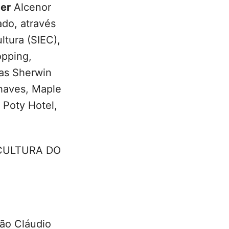
er
Alcenor
do, através
ltura (SIEC),
opping,
tas Sherwin
haves, Maple
 Poty Hotel,
CULTURA DO
oão Cláudio