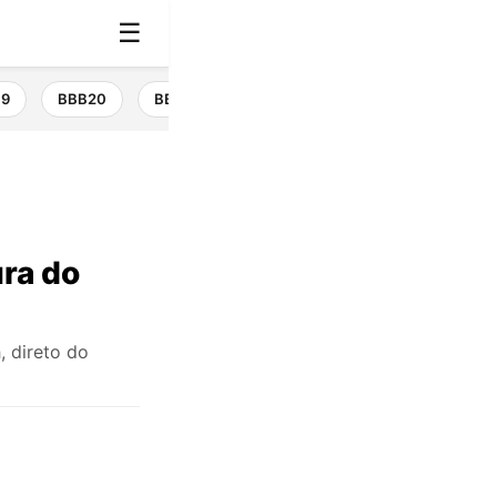
☰
19
BBB20
BBB21
BBB22
BBB23
BBB24
ura do
, direto do