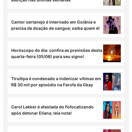
Cantor sertanejo é internado em Goiânia e
precisa de doação de sangue; saiba quem é!
Horóscopo do dia: confira as previsões desta
quarta-feira (05/08) para seu signo!
Tirullipa é condenado a indenizar vítimas em
R$ 30 mil por episódio na Farofa da Gkay
Carol Lekker é afastada do Fofocalizando
após detonar Eliana; leia nota!
Camila Pitanga fala sobre volta de Lola em
'Beleza Fatal': “Frio na Barriga”