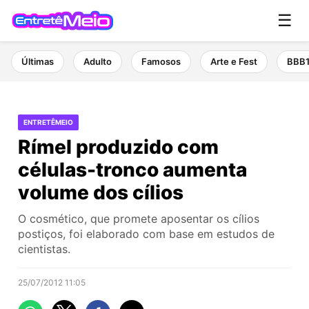
☰
Últimas
Adulto
Famosos
Arte e Fest
BBB
ENTRETÊMEIO
Rímel produzido com
células-tronco aumenta
volume dos cílios
O cosmético, que promete aposentar os cílios
postiços, foi elaborado com base em estudos de
cientistas.
25/07/2012 11:05