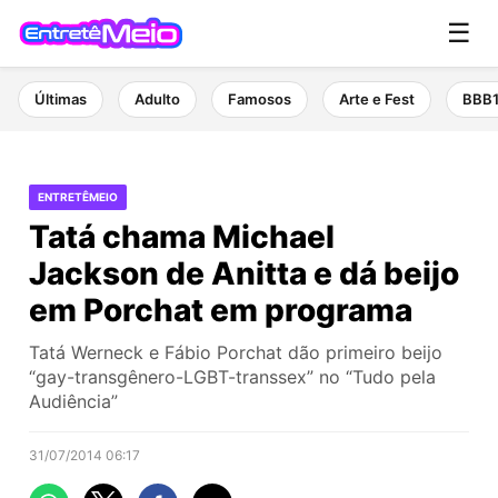
☰
Últimas
Adulto
Famosos
Arte e Fest
BBB
ENTRETÊMEIO
Tatá chama Michael
Jackson de Anitta e dá beijo
em Porchat em programa
Tatá Werneck e Fábio Porchat dão primeiro beijo
“gay-transgênero-LGBT-transsex” no “Tudo pela
Audiência”
31/07/2014 06:17