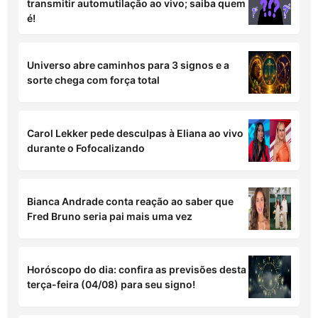
após detonar Eliana; leia nota!
Ana Castela vai a um “date” e surpreende ao
revelar com quem saiu
Famoso apresentador é internado após
transmitir automutilação ao vivo; saiba quem
é!
Universo abre caminhos para 3 signos e a
sorte chega com força total
Carol Lekker pede desculpas à Eliana ao vivo
durante o Fofocalizando