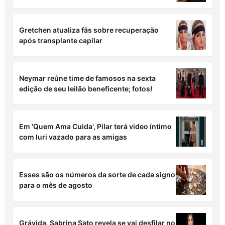
Em 'Quem Ama Cuida', Bruna tenta humilhar
Adriana após reencontro
Mell Muzzillo e Marcello Melo Jr. anunciam
noivado:“ Um novo capítulo”
Gretchen atualiza fãs sobre recuperação
após transplante capilar
Neymar reúne time de famosos na sexta
edição de seu leilão beneficente; fotos!
Em 'Quem Ama Cuida', Pilar terá video íntimo