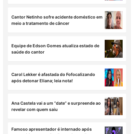
Tirullipa relembra incêndio que destruiu
circo: “100 famílias dependendo desse
sustento”
Tirullipa é condenado a indenizar vítimas em
R$ 30 mil por episódio na Farofa da Gkay
Cantor Netinho sofre acidente doméstico em
meio a tratamento de câncer
Equipe de Edson Gomes atualiza estado de
saúde do cantor
Carol Lekker é afastada do Fofocalizando