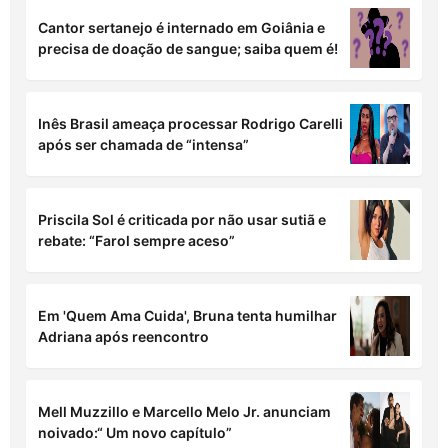
Bianca Andrade conta reação ao saber que
Fred Bruno seria pai mais uma vez
Horóscopo do dia: confira as previsões desta
terça-feira (04/08) para seu signo!
Cantor sertanejo é internado em Goiânia e
precisa de doação de sangue; saiba quem é!
Inês Brasil ameaça processar Rodrigo Carelli
após ser chamada de “intensa”
Priscila Sol é criticada por não usar sutiã e
rebate: “Farol sempre aceso”