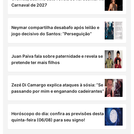
com Iuri vazado para as amigas
Esses são os números da sorte de cada signo
para o mês de agosto
Grávida, Sabrina Sato revela se vai desfilar no
Carnaval de 2027
Neymar compartilha desabafo após leilão e
jogo decisivo do Santos: “Perseguição”
Juan Paiva fala sobre paternidade e revela se
pretende ter mais filhos