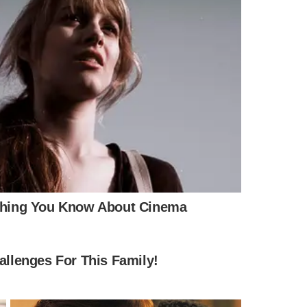
falou: ‘Vai em frente, melhor para a direita'.
 da direita representem divisão política e defendeu que o
rno.
 Não está, pelo contrário, fortalece a direita.
hor.
candidato da direita que avançar deverá receber o apoio
a campanha de Bolsonaro no segundo turno das eleições