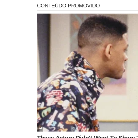
como ministro. Por questões familiares, etc
a direita perdeu no Brasil.
Ao comentar o cenário eleitoral, Zema destacou a gestão
Ministério da Infraestrutura e afirmou que o governador
Segundo o pré-candidato, a decisão de Tarcísio de não 
campo da direita.