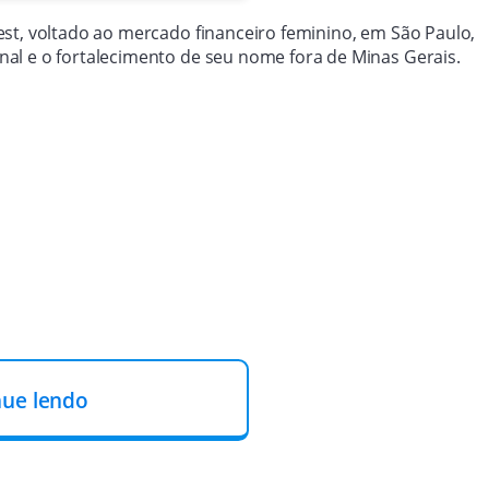
st, voltado ao mercado financeiro feminino, em São Paulo,
al e o fortalecimento de seu nome fora de Minas Gerais.
nue lendo
remamente viável hoje e sem nenhuma rejeição
vernou muito bem como governador e também