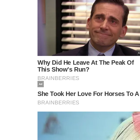
Em outro momento do evento, Zema comentou as crítica
como governador de Minas Gerais.
Ele reconheceu que houve um aumento de cerca de 300
valor recebido desde o início do mandato.
Segundo Zema, a medida teve como objetivo equiparar os
dar transparência à remuneração de secretários estadu
mecanismos.