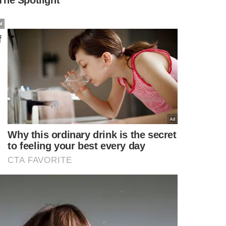
TURA, DIZ ZEMA
om o ex-presidente Jair Bolsonaro antes de oficializar
rar na disputa.