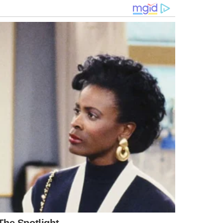
., colocaram ele no segundo plano e, com isso,
 de Tarcísio tanto no governo paulista quanto à frente do
 teria condições de disputar a Presidência.
entrar na corrida presidencial acabou enfraquecendo o