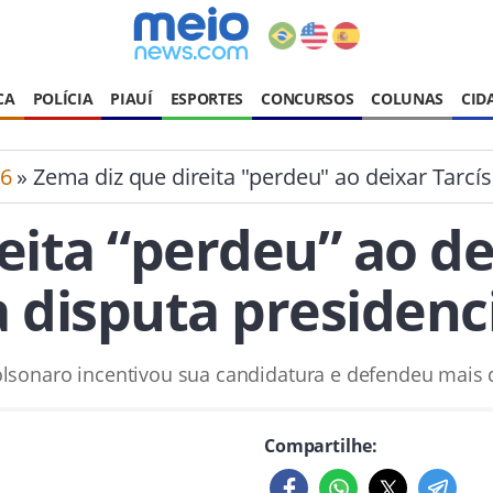
CA
POLÍCIA
PIAUÍ
ESPORTES
CONCURSOS
COLUNAS
CID
26
» Zema diz que direita "perdeu" ao deixar Tarcís
eita “perdeu” ao dei
 disputa presidenc
lsonaro incentivou sua candidatura e defendeu mais 
Compartilhe: