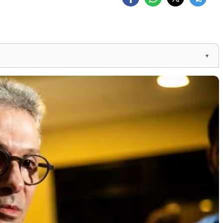
▼
viável à Presidência.
o na disputa.
io para a pré-candidatura.
em o campo político.
oa integralmente o valor.