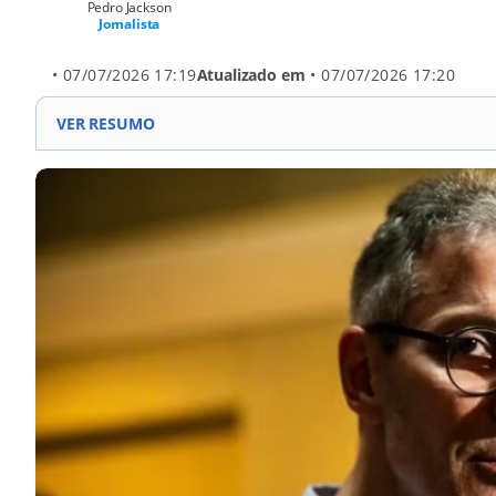
Pedro Jackson
Jornalista
• 07/07/2026 17:19
Atualizado em
• 07/07/2026 17:20
VER RESUMO
Romeu Zema elogia Tarcísio de Freitas como candidato 
Zema afirma que a direita perdeu ao não lançar Tarcísi
Ex-governador conversou com Bolsonaro e recebeu apo
Zema defende que mais candidatos da direita fortalec
Reconhece aumento de 300% no salário, mas diz que d