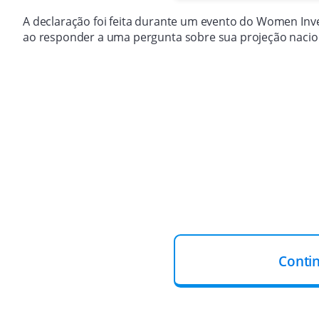
A declaração foi feita durante um evento do Women Inve
ao responder a uma pergunta sobre sua projeção nacion
Conti
O Brasil poderia ter uma candidatura ext
maior. Você vê, o governador Tarcísio go