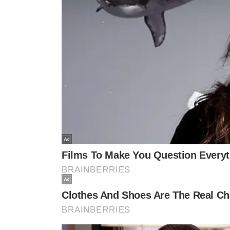
Eu tive com Bolsonaro antes de lançar e ele 
Zema rejeitou a avaliação de que múltiplas candidaturas
campo tenha mais de um representante no primeiro tu
Alguém concluiu que a direita está dividida.
Quanto mais candidatos à direita tiver, mel
Ele acrescentou que, em um eventual segundo turno, o 
dos demais concorrentes do mesmo campo político.
O ex-governador também relembrou sua participação n
de 2022, após ser reeleito em Minas Gerais.
SALÁRIO E TRANSPARÊNCIA