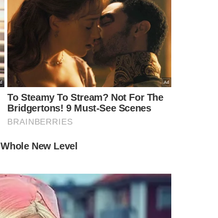
s ao reajuste do próprio salário durante seu mandato
% na remuneração, mas afirmou que doa integralmente o
 salários do alto escalão mineiro aos de outros estados e
ais, que, segundo ele, era complementada por outros