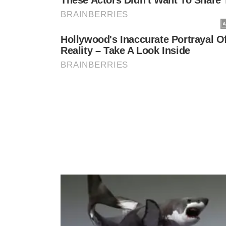
BOLSONARO INCENTIVOU CANDIDA
Durante o evento, Zema também afirmou que conversou c
sua pré-candidatura e disse ter recebido apoio para ent