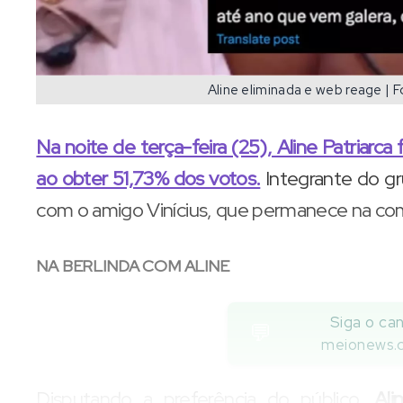
Aline eliminada e web reage | 
Na noite de terça-feira (25), Aline Patriarca
ao obter 51,73% dos votos.
Integrante do gr
com o amigo Vinícius, que permanece na c
NA BERLINDA COM ALINE
Siga o can
💬
meionews.
Disputando a preferência do público,
Alin