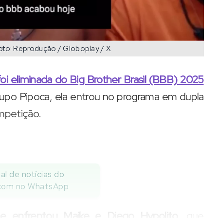
Foto: Reprodução / Globoplay / X
 foi eliminada do Big Brother Brasil (BBB) 2025
upo Pipoca, ela entrou no programa em dupla
ompetição.
al de notícias do
com no WhatsApp
e enfrentou Maike e Diego Hypolito,
que