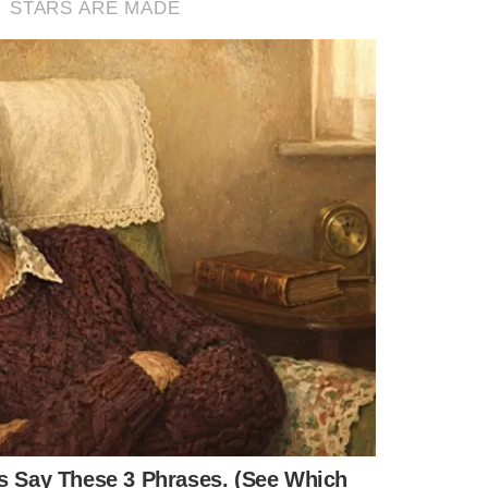
e
pic.twitter.com/s1oCmSO054
e? Ela tinha até tema musical instrumental.
e tela desse bbb???
6, 2025
e