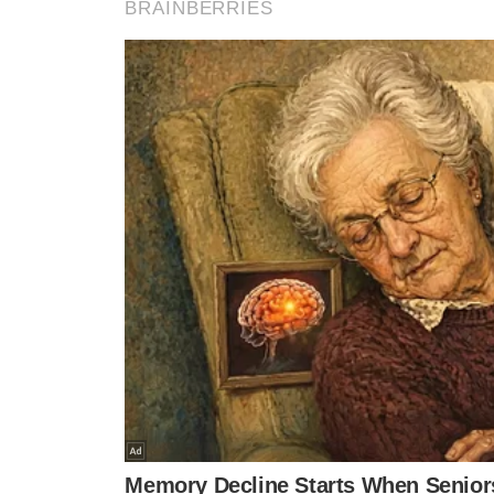
até ano que vem galera, o bbb acabou hoj
— lazaro★ (@lazarouai)
March 26, 2025
Como a Aline Patriarca perde para o Maik
Porque tiraram a mulher com mais tempo d
— Orrico Delgado (@orricodelgado)
March 2
quem perdeu foi o bbb com a saída da alin
— ex bi (@sucodemaracujas)
March 26, 2025
Tags