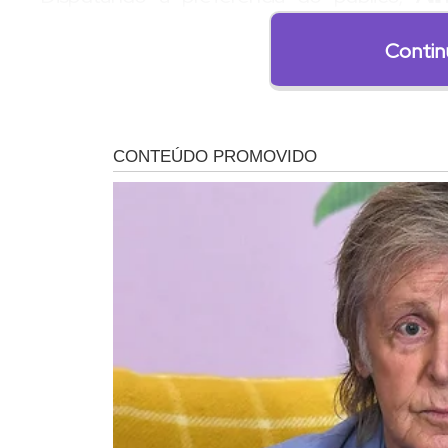
receberam 47,34% e 0,93% dos votos, resp
Contin
REAÇÃO DA INTERNET
A saída da policial gerou repercussão entre os