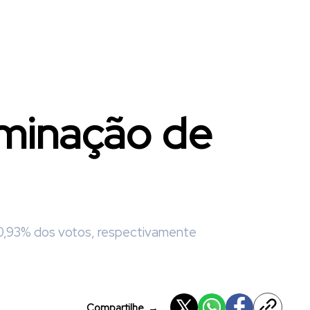
iminação de
 0,93% dos votos, respectivamente
Compartilhe
→