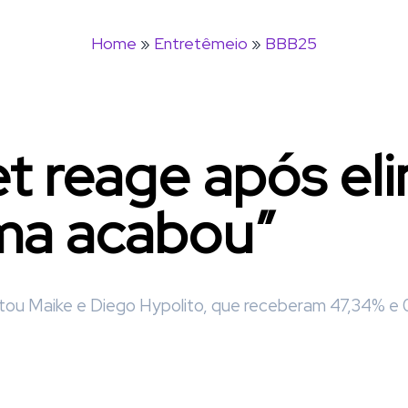
Home
»
Entretêmeio
»
BBB25
t reage após el
ama acabou”
entou Maike e Diego Hypolito, que receberam 47,34% e