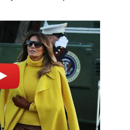
o Internet
Paredão
ÊCAST
, podcast do
ENTRETÊMEIO