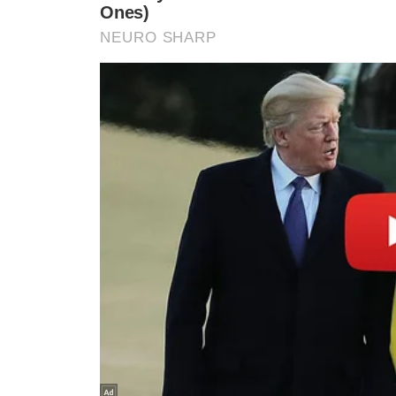
BBB25
Eliminação
Aline
Reaçã
Compartilhe
→
Assista aos episódios do
ENTRET
VEJA MAIS