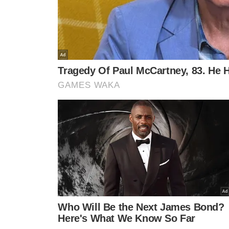
“até ano que vem galera, o bbb acabou hoje
Morte ao bbb”, afirmou outra. “Como a Alin
tema musical instrumental. Porque tira
bbb???”, disse um terceiro indignado. “q
finalizou um quarto.