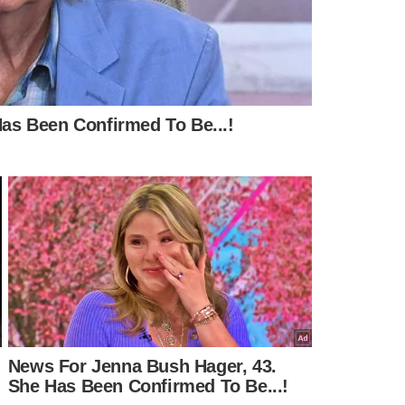
”, disse um. “Aline sair pra planta do Maike!
e Patriarca perde para o Maike? Ela tinha até
ram a mulher com mais tempo de tela desse
uem perdeu foi o bbb com a saída da Aline”,