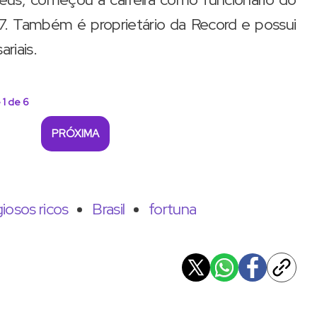
7. Também é proprietário da Record e possui
riais.
 1 de 6
PRÓXIMA
giosos ricos
Brasil
fortuna