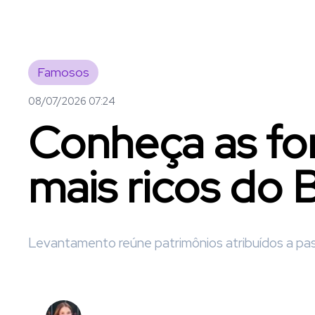
Famosos
08/07/2026 07:24
Conheça as for
mais ricos do 
Levantamento reúne patrimônios atribuídos a past