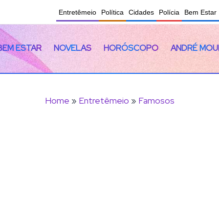
Entretêmeio
Política
Cidades
Polícia
Bem Estar
BEM ESTAR
NOVELAS
HORÓSCOPO
ANDRÉ MOU
Home
»
Entretêmeio
»
Famosos