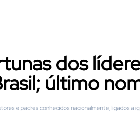
tunas dos lídere
Brasil; último n
ores e padres conhecidos nacionalmente, ligados a igre