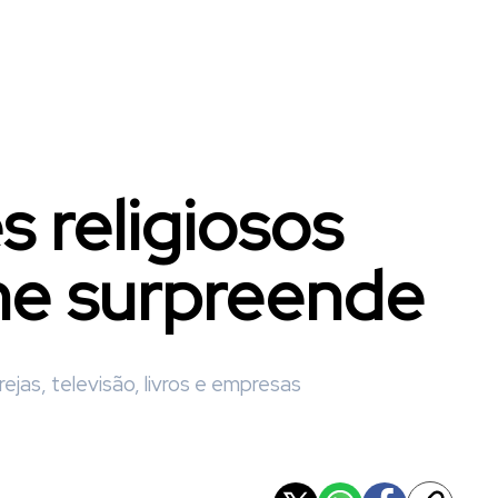
s religiosos
ome surpreende
jas, televisão, livros e empresas