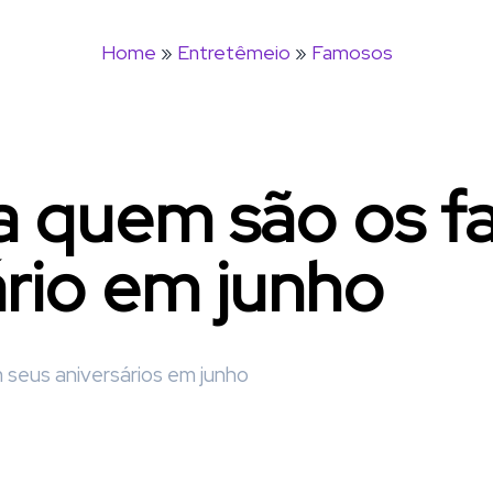
Home
»
Entretêmeio
»
Famosos
ba quem são os 
ário em junho
eus aniversários em junho