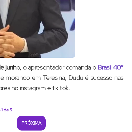
de junh
o, o apresentador comanda o
Brasil 40°
te morando em Teresina, Dudu é sucesso nas
res no instagram e tik tok.
 1 de 5
PRÓXIMA