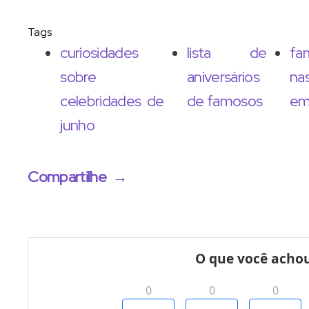
Tags
curiosidades
lista de
fa
sobre
aniversários
na
celebridades de
de famosos
em
junho
Compartilhe
→