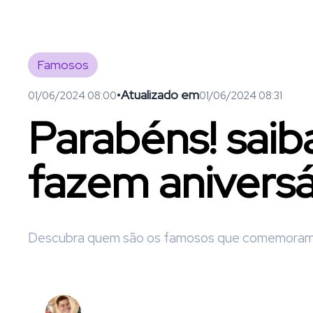
Famosos
•
Atualizado em
01/06/2024 08:00
01/06/2024 08:31
Parabéns! sai
fazem anivers
Descubra quem são os famosos que comemoram s