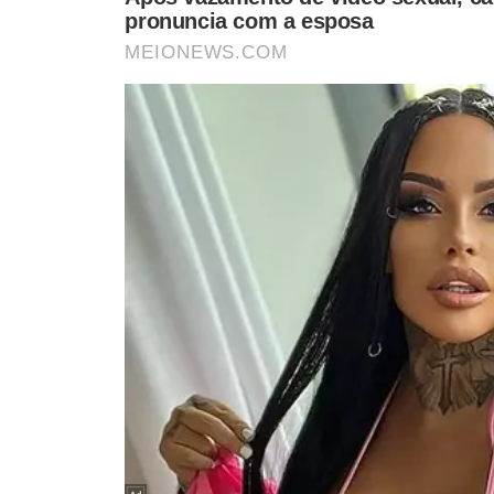
Anitta escolheu no repertório do seu show, a música
O que para muitos foi um sinal de bandeira b
Ludmilla como mais uma jogada de marketing
é distância da Anitta. Ela sabe que esse p
que seria lançada falando de amizade e recon