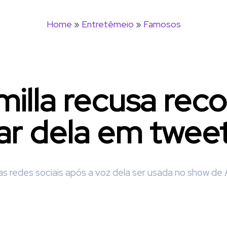
Home
»
Entretêmeio
»
Famosos
illa recusa rec
lar dela em twee
 redes sociais após a voz dela ser usada no show de 