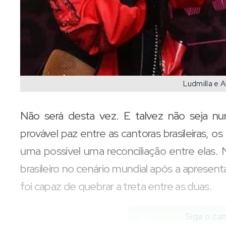
Ludmilla e A
Não será desta vez. E talvez não seja n
provável paz entre as cantoras brasileiras, os
uma possível uma reconciliação entre elas
brasileiro no cenário mundial após a aprese
foi capaz de quebrar a treta entre as duas.
Siga o can
💬