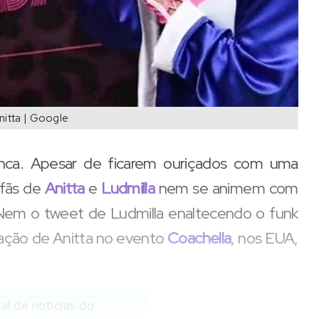
nitta | Google
unca. Apesar de ficarem ouriçados com uma
 fãs de
Anitta
e
Ludmilla
nem se animem com
. Nem o tweet de Ludmilla enaltecendo o funk
ntação de Anitta no evento
Coachella
, nos EUA,
al de notícias do