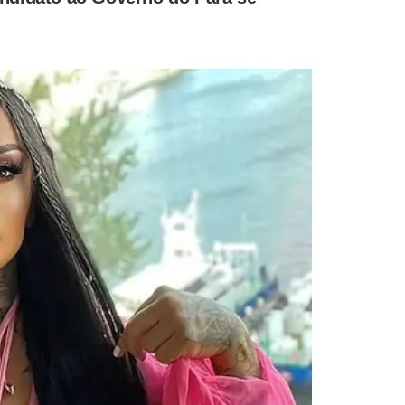
 Onda Diferentre, que gravou com Ludmilla e Snoopy Dog
ranca e maturidade de Anitta, foi encarado por
 da ex-parceira e amiga. "Tudo o que ela quer
apo de pazes é puro marketing para uma música
ciliação", conta uma fonte.