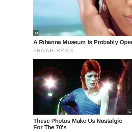
Onda diferente
Anitta escolheu "Onda diferente" para abrir
gente de surpresa. Afinal, a música gravada p
atrás. E a brasileira está estourada lá fora c