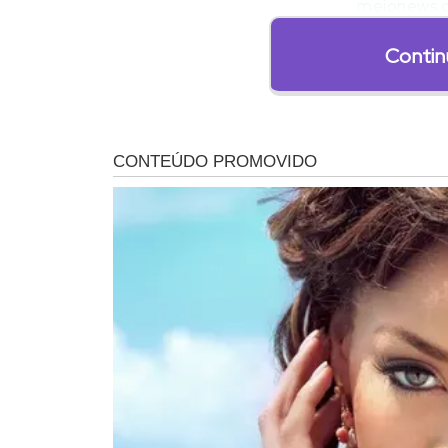
meionews.
Contin
Anitta se apresentou no Coachella, onde na abertura d