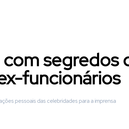
a com segredos 
ex-funcionários
ções pessoais das celebridades para a imprensa