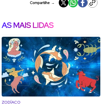
Compartilhe
→
AS MAIS LIDAS
ZODÍACO