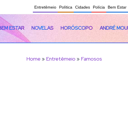
Entretêmeio
Política
Cidades
Polícia
Bem Estar
BEM ESTAR
NOVELAS
HORÓSCOPO
ANDRÉ MOU
Home
»
Entretêmeio
»
Famosos