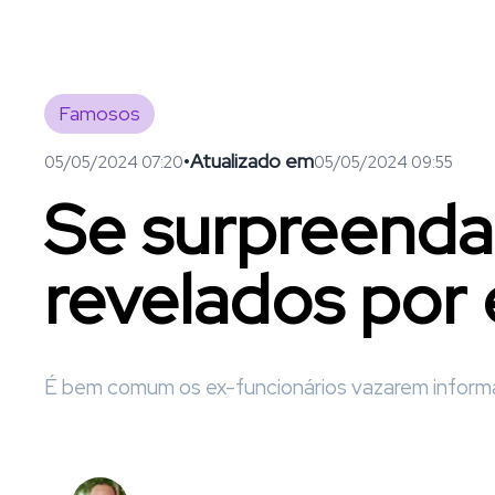
Famosos
•
Atualizado em
05/05/2024 07:20
05/05/2024 09:55
Se surpreend
revelados por 
É bem comum os ex-funcionários vazarem informa