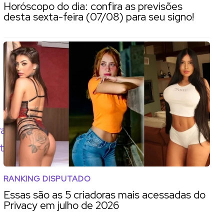
Horóscopo do dia: confira as previsões
desta sexta-feira (07/08) para seu signo!
rad
angelina
kristen
olivia
tt
jolie
stewart
wilde
RANKING DISPUTADO
Essas são as 5 criadoras mais acessadas do
Privacy em julho de 2026