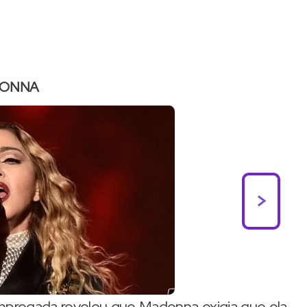
ONNA
>
mpregada revelou que Madonna exigia que ela