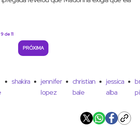
 9 de 11
PRÓXIMA
shakira
jennifer
christian
jessica
b
e
lopez
bale
alba
pi