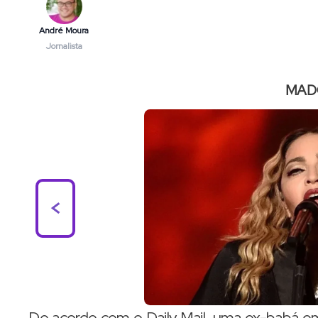
André Moura
Jornalista
MAD
<
De acordo com o Daily Mail, uma ex-babá e