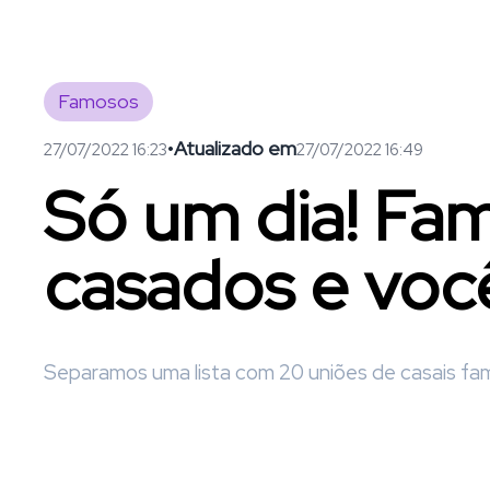
Famosos
•
Atualizado em
27/07/2022 16:23
27/07/2022 16:49
Só um dia! Fam
casados e voc
Separamos uma lista com 20 uniões de casais f