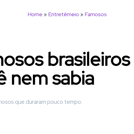
Home
»
Entretêmeio
»
Famosos
osos brasileiros
ê nem sabia
amosos que duraram pouco tempo.