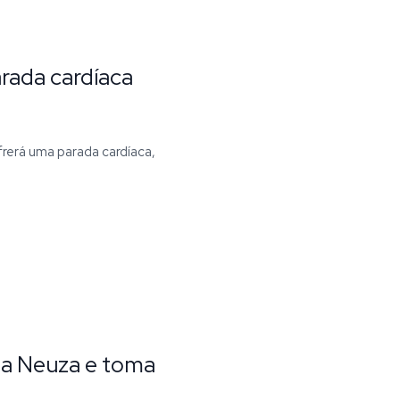
arada cardíaca
frerá uma parada cardíaca,
ta Neuza e toma