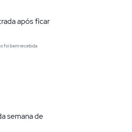
trada após ficar
ão foi bem recebida
 da semana de