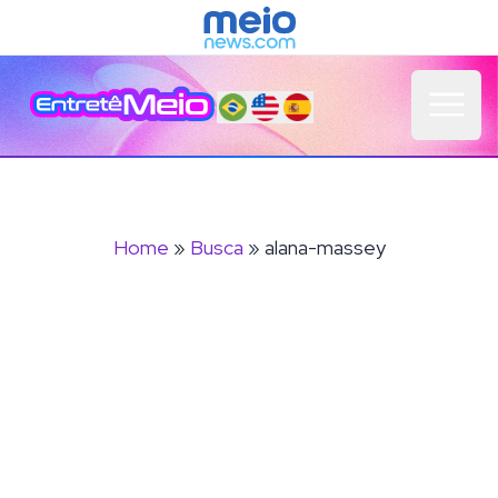
Open 
Home
»
Busca
» alana-massey