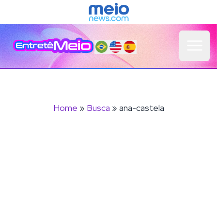
Open 
Home
»
Busca
» ana-castela