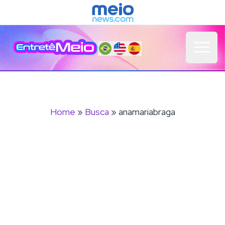
Open 
Home
»
Busca
» anamariabraga