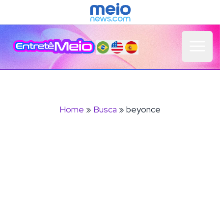
Open 
Home
»
Busca
» beyonce