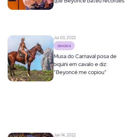
que Beyoncé bateu recordes
Jul 03, 2022
dandara
Musa do Carnaval posa de
biquíni em cavalo e diz:
“Beyoncé me copiou”
Jun 14, 2022