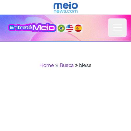
Open 
Home
»
Busca
» bless