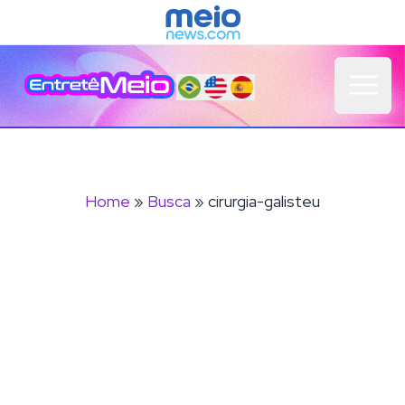
Open 
Home
»
Busca
» cirurgia-galisteu