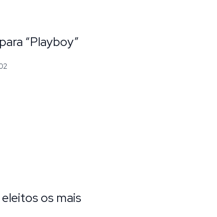
para “Playboy”
002
leitos os mais