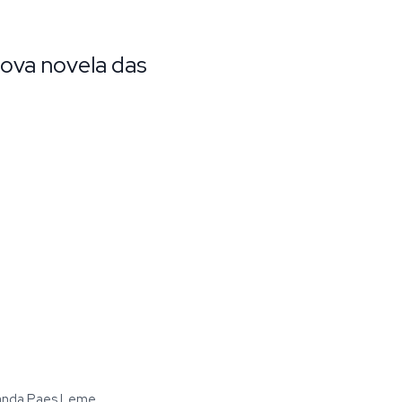
ova novela das
rnanda Paes Leme