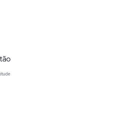
tão
titude