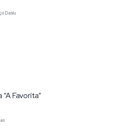
aço Daslu
 “A Favorita”
ças