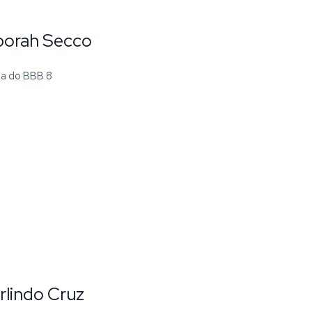
eborah Secco
na do BBB 8
lindo Cruz