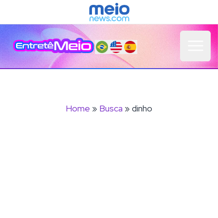
Open 
Home
»
Busca
» dinho