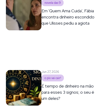
novela das 9
Em 'Quem Ama Cuida', Fábia
encontra dinheiro escondido
que Ulisses pediu a agiota
Jun 27, 2026
o pix vai cair!
É tempo de dinheiro na mão
para esses 3 signos; o seu é
um deles?