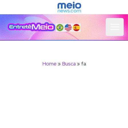
Open 
Home
»
Busca
» fa