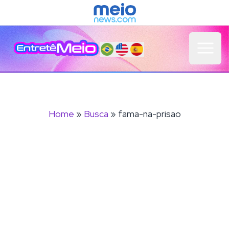
Open 
Home
»
Busca
» fama-na-prisao