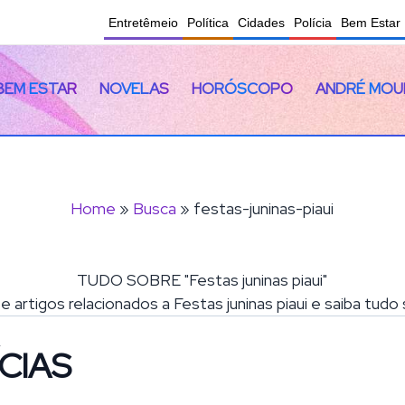
Entretêmeio
Política
Cidades
Polícia
Bem Estar
BEM ESTAR
NOVELAS
HORÓSCOPO
ANDRÉ MOU
Home
»
Busca
» festas-juninas-piaui
TUDO SOBRE "Festas juninas piaui"
 e artigos relacionados a Festas juninas piaui e saiba tud
CIAS