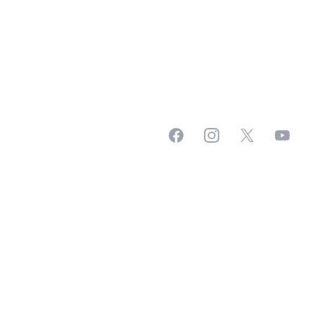
Facebook
Instagram
X
YouTub