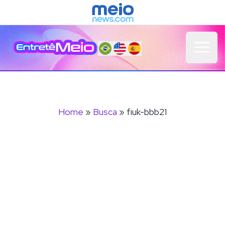
Open 
Home
»
Busca
» fiuk-bbb21