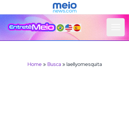
Open 
Home
»
Busca
» laellyomesquita