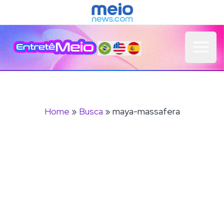
Open 
Home
»
Busca
» maya-massafera