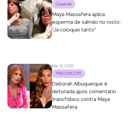
Causando
Maya Massafera aplica
esperma de salmão no rosto:
“Já coloquei tanto”
Mar 31, 2025
PRECONCEITO
Deborah Albuquerque é
detonada após comentário
transfóbico contra Maya
Massafera