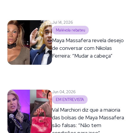
Jul 14, 2026
Malévola rebateu
Maya Massafera revela desejo
de conversar com Nikolas
Ferreira: “Mudar a cabeça”
Jun 04, 2026
EM ENTREVISTA
Val Marchiori diz que a maioria
das bolsas de Maya Massafera
são falsas: “Não tem
condições para isso”