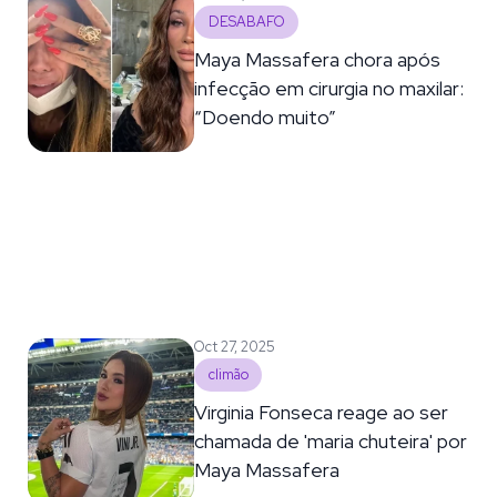
DESABAFO
Maya Massafera chora após
infecção em cirurgia no maxilar:
“Doendo muito”
Oct 27, 2025
climão
Virginia Fonseca reage ao ser
chamada de 'maria chuteira' por
Maya Massafera