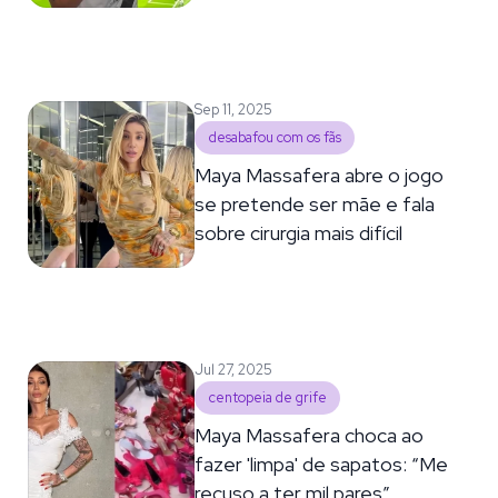
Sep 11, 2025
desabafou com os fãs
Maya Massafera abre o jogo
se pretende ser mãe e fala
sobre cirurgia mais difícil
Jul 27, 2025
centopeia de grife
Maya Massafera choca ao
fazer 'limpa' de sapatos: “Me
recuso a ter mil pares”